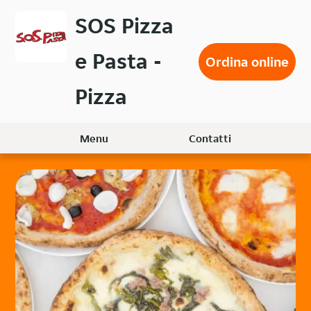
Passa
SOS Pizza
al
contenuto
e Pasta -
principale
Ordina online
Pizza
Menu
Contatti